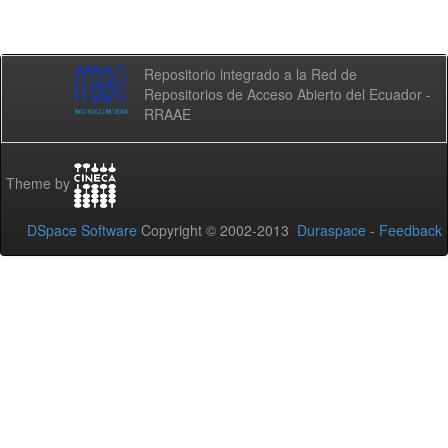
Repositorio integrado a la Red de
Repositorios de Acceso Abierto del Ecuador -
RRAAE
Theme by
DSpace Software
Copyright © 2002-2013
Duraspace
-
Feedback