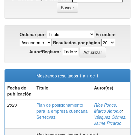
Ordenar por:
En orden:
Resultados por página
Autor/Registro:
Mostrando resultados 1 a 1 de 1
Fecha de
Título
Autor(es)
publicación
2023
Plan de posicionamiento
Ríos Ponce,
para la empresa cuencana
Marco Antonio
;
Sertecvaz
Vásquez Gómez,
Jaime Ricardo
Mostrando resultados 1 a 1 de 1