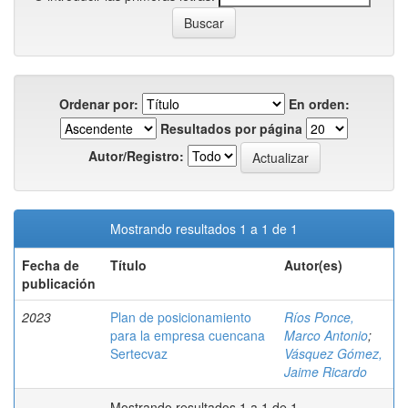
Ordenar por:
En orden:
Resultados por página
Autor/Registro:
Mostrando resultados 1 a 1 de 1
Fecha de
Título
Autor(es)
publicación
2023
Plan de posicionamiento
Ríos Ponce,
para la empresa cuencana
Marco Antonio
;
Sertecvaz
Vásquez Gómez,
Jaime Ricardo
Mostrando resultados 1 a 1 de 1