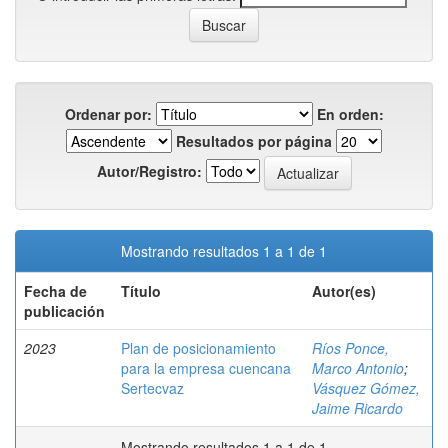
Ordenar por:
En orden:
Resultados por página
Autor/Registro:
Mostrando resultados 1 a 1 de 1
Fecha de
Título
Autor(es)
publicación
2023
Plan de posicionamiento
Ríos Ponce,
para la empresa cuencana
Marco Antonio
;
Sertecvaz
Vásquez Gómez,
Jaime Ricardo
Mostrando resultados 1 a 1 de 1