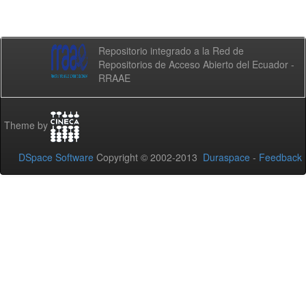
Repositorio integrado a la Red de
Repositorios de Acceso Abierto del Ecuador -
RRAAE
Theme by
DSpace Software
Copyright © 2002-2013
Duraspace
-
Feedback