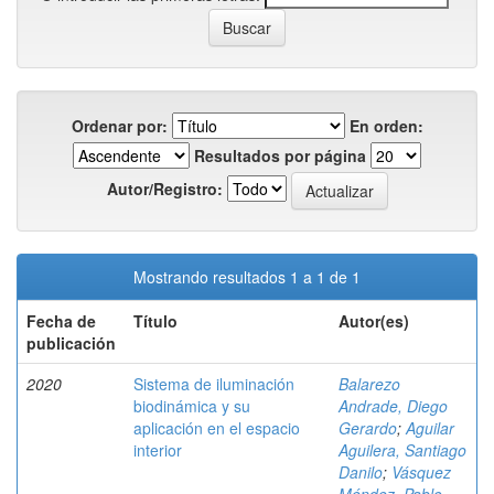
Ordenar por:
En orden:
Resultados por página
Autor/Registro:
Mostrando resultados 1 a 1 de 1
Fecha de
Título
Autor(es)
publicación
2020
Sistema de iluminación
Balarezo
biodinámica y su
Andrade, Diego
aplicación en el espacio
Gerardo
;
Aguilar
interior
Aguilera, Santiago
Danilo
;
Vásquez