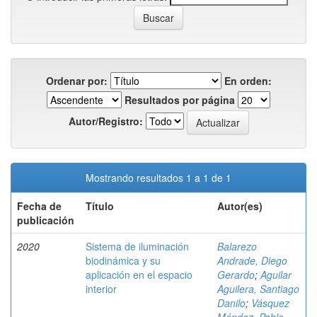
Ordenar por:
En orden:
Resultados por página
Autor/Registro:
Mostrando resultados 1 a 1 de 1
Fecha de
Título
Autor(es)
publicación
2020
Sistema de iluminación
Balarezo
biodinámica y su
Andrade, Diego
aplicación en el espacio
Gerardo
;
Aguilar
interior
Aguilera, Santiago
Danilo
;
Vásquez