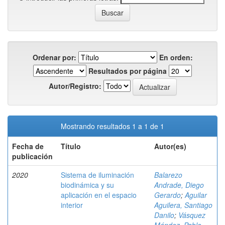
Ordenar por:
En orden:
Resultados por página
Autor/Registro:
Mostrando resultados 1 a 1 de 1
Fecha de
Título
Autor(es)
publicación
2020
Sistema de iluminación
Balarezo
biodinámica y su
Andrade, Diego
aplicación en el espacio
Gerardo
;
Aguilar
interior
Aguilera, Santiago
Danilo
;
Vásquez