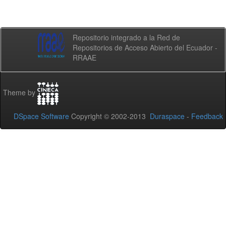
Repositorio integrado a la Red de
Repositorios de Acceso Abierto del Ecuador -
RRAAE
Theme by
DSpace Software
Copyright © 2002-2013
Duraspace
-
Feedback