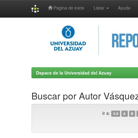
Página de inicio
Listar
Ayuda
Skip
navigation
Dspace de la Universidad del Azuay
Buscar por Autor Vásquez
Ir a:
0-9
A
B