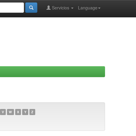
Servicios
Language
V
W
X
Y
Z