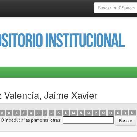
 Valencia, Jaime Xavier
C
D
E
F
G
H
I
J
K
L
M
N
O
P
Q
R
S
T
U
O introducir las primeras letras: