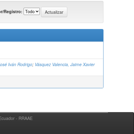
r/Registro:
José Iván Rodrigo
;
Vásquez Valencia, Jaime Xavier
l Ecuador - RRAAE