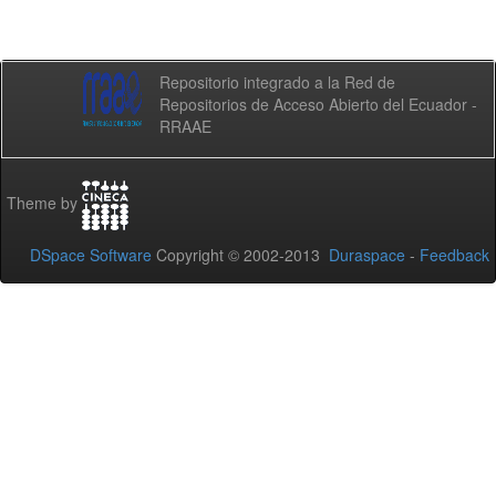
Repositorio integrado a la Red de
Repositorios de Acceso Abierto del Ecuador -
RRAAE
Theme by
DSpace Software
Copyright © 2002-2013
Duraspace
-
Feedback