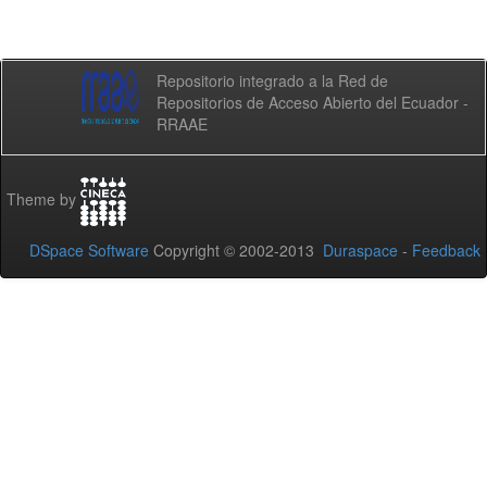
Repositorio integrado a la Red de
Repositorios de Acceso Abierto del Ecuador -
RRAAE
Theme by
DSpace Software
Copyright © 2002-2013
Duraspace
-
Feedback