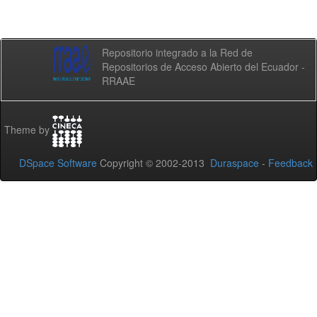
Repositorio integrado a la Red de
Repositorios de Acceso Abierto del Ecuador -
RRAAE
Theme by
DSpace Software
Copyright © 2002-2013
Duraspace
-
Feedback