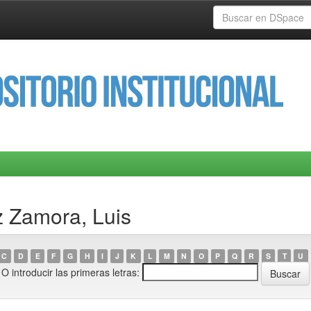
z Zamora, Luis
C
D
E
F
G
H
I
J
K
L
M
N
O
P
Q
R
S
T
U
O introducir las primeras letras: