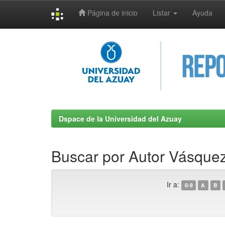
Página de inicio
Listar
Ayuda
Skip
navigation
Dspace de la Universidad del Azuay
Buscar por Autor Vásque
Ir a:
0-9
A
B