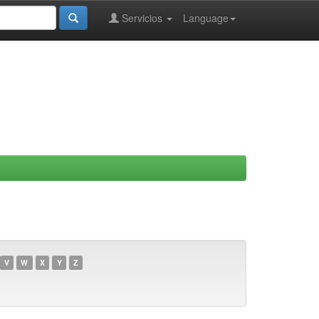
Servicios
Language
V
W
X
Y
Z