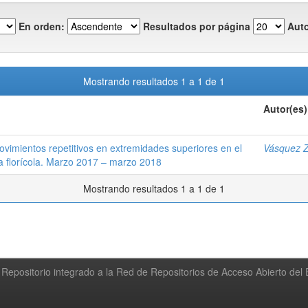
En orden:
Resultados por página
Auto
Mostrando resultados 1 a 1 de 1
Autor(es)
vimientos repetitivos en extremidades superiores en el
Vásquez Z
 florícola. Marzo 2017 – marzo 2018
Mostrando resultados 1 a 1 de 1
Repositorio integrado a la Red de Repositorios de Acceso Abierto de