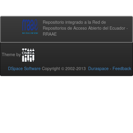
Repositorio integrado a la Red de
Repositorios de Acceso Abierto del Ecuador -
RRAAE
Theme by
DSpace Software
Copyright © 2002-2013
Duraspace
-
Feedback