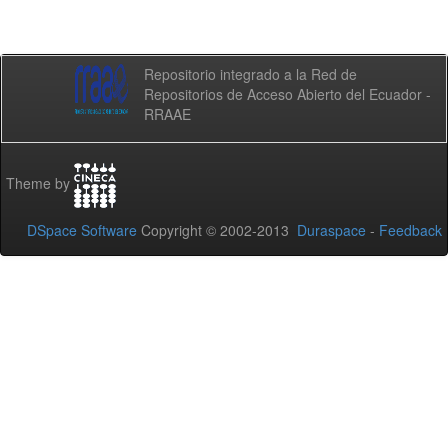
Repositorio integrado a la Red de
Repositorios de Acceso Abierto del Ecuador -
RRAAE
Theme by
DSpace Software
Copyright © 2002-2013
Duraspace
-
Feedback