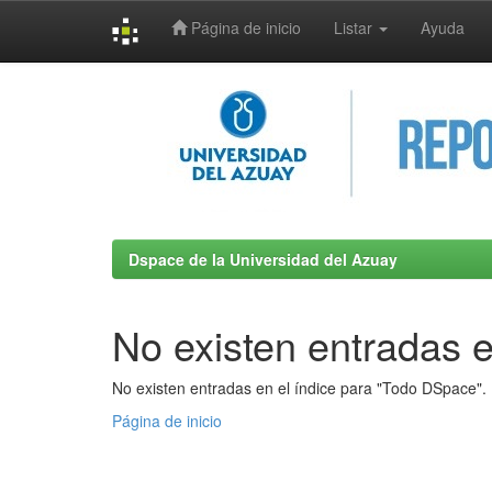
Página de inicio
Listar
Ayuda
Skip
navigation
Dspace de la Universidad del Azuay
No existen entradas e
No existen entradas en el índice para "Todo DSpace".
Página de inicio