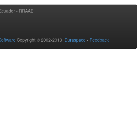
l Ecuador - RRAAE
oftware
Copyright © 2002-2013
Duraspace
-
Feedback