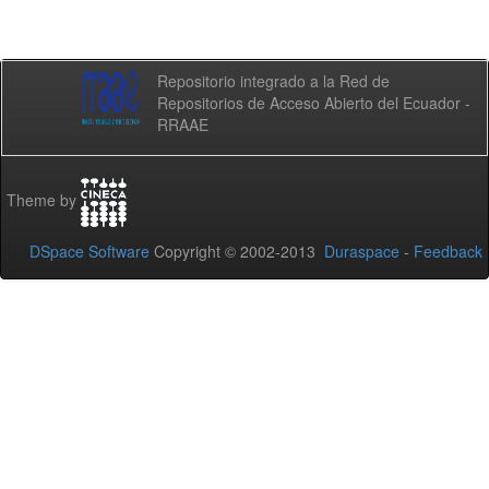
Repositorio integrado a la Red de
Repositorios de Acceso Abierto del Ecuador -
RRAAE
Theme by
DSpace Software
Copyright © 2002-2013
Duraspace
-
Feedback