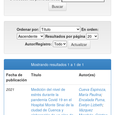
Ordenar por:
En orden:
Resultados por página
Autor/Registro:
Mostrando resultados 1 a 1 de 1
Fecha de
Título
Autor(es)
publicación
2021
Medición del nivel de
Cueva Espinoza,
estrés durante la
María Paulina
;
pandemia Covid 19 en el
Encalada Puma,
Hospital Monte Sinaí de la
Evelyn Lizbeth
;
ciudad de Cuenca y
Vázquez