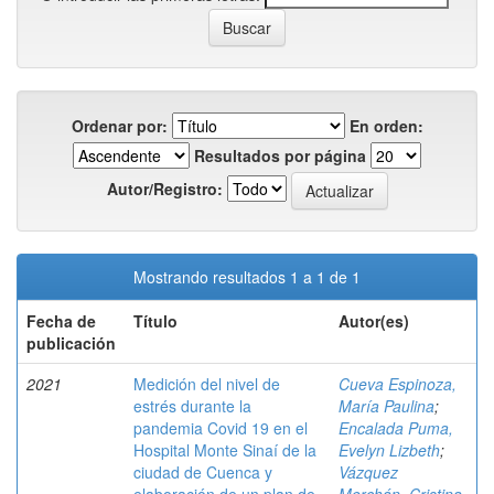
Ordenar por:
En orden:
Resultados por página
Autor/Registro:
Mostrando resultados 1 a 1 de 1
Fecha de
Título
Autor(es)
publicación
2021
Medición del nivel de
Cueva Espinoza,
estrés durante la
María Paulina
;
pandemia Covid 19 en el
Encalada Puma,
Hospital Monte Sinaí de la
Evelyn Lizbeth
;
ciudad de Cuenca y
Vázquez