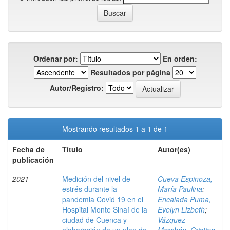
Ordenar por:
En orden:
Resultados por página
Autor/Registro:
Mostrando resultados 1 a 1 de 1
Fecha de
Título
Autor(es)
publicación
2021
Medición del nivel de
Cueva Espinoza,
estrés durante la
María Paulina
;
pandemia Covid 19 en el
Encalada Puma,
Hospital Monte Sinaí de la
Evelyn Lizbeth
;
ciudad de Cuenca y
Vázquez