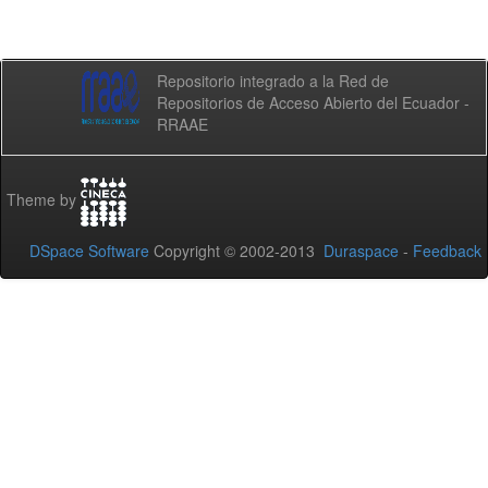
Repositorio integrado a la Red de
Repositorios de Acceso Abierto del Ecuador -
RRAAE
Theme by
DSpace Software
Copyright © 2002-2013
Duraspace
-
Feedback