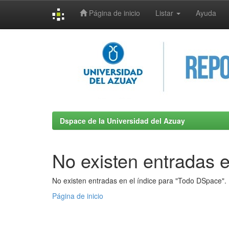
Página de inicio
Listar
Ayuda
Skip
navigation
Dspace de la Universidad del Azuay
No existen entradas e
No existen entradas en el índice para "Todo DSpace".
Página de inicio