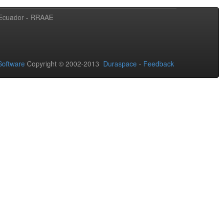
l Ecuador - RRAAE
oftware
Copyright © 2002-2013
Duraspace
-
Feedback