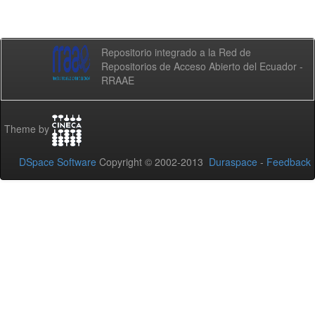
Repositorio integrado a la Red de
Repositorios de Acceso Abierto del Ecuador -
RRAAE
Theme by
DSpace Software
Copyright © 2002-2013
Duraspace
-
Feedback