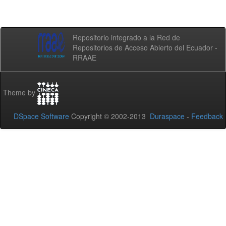
Repositorio integrado a la Red de
Repositorios de Acceso Abierto del Ecuador -
RRAAE
Theme by
DSpace Software
Copyright © 2002-2013
Duraspace
-
Feedback