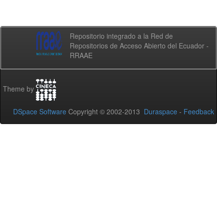
Repositorio integrado a la Red de
Repositorios de Acceso Abierto del Ecuador -
RRAAE
Theme by
DSpace Software
Copyright © 2002-2013
Duraspace
-
Feedback