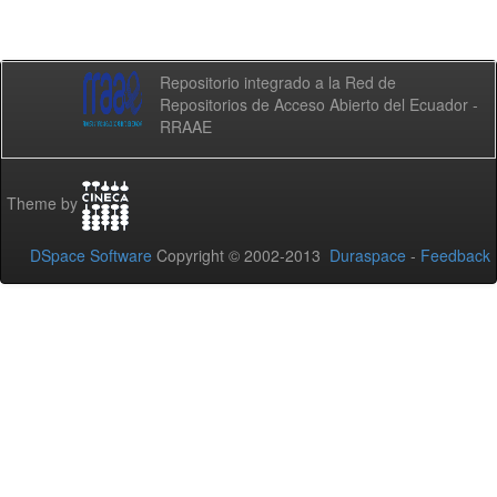
Repositorio integrado a la Red de
Repositorios de Acceso Abierto del Ecuador -
RRAAE
Theme by
DSpace Software
Copyright © 2002-2013
Duraspace
-
Feedback