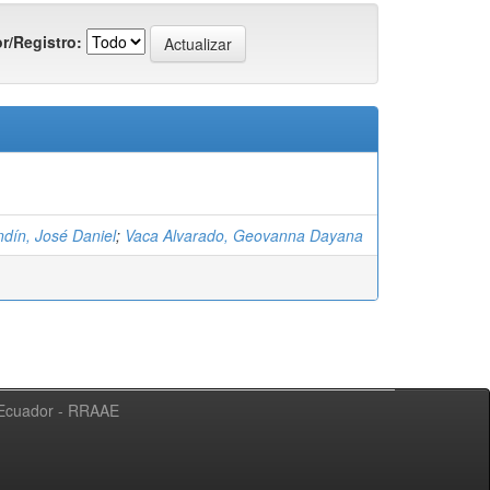
r/Registro:
ndín, José Daniel
;
Vaca Alvarado, Geovanna Dayana
l Ecuador - RRAAE