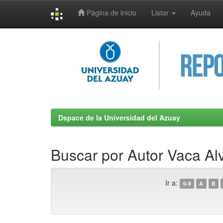
Página de inicio
Listar
Ayuda
Skip
navigation
Dspace de la Universidad del Azuay
Buscar por Autor Vaca A
Ir a:
0-9
A
B