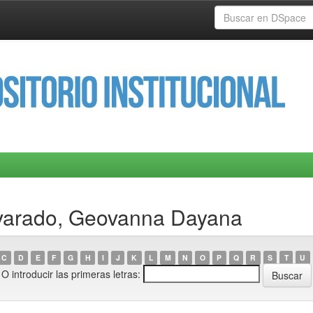
lvarado, Geovanna Dayana
C
D
E
F
G
H
I
J
K
L
M
N
O
P
Q
R
S
T
U
O introducir las primeras letras: