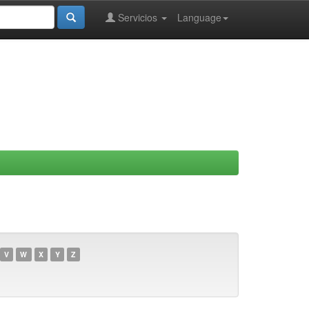
Servicios
Language
V
W
X
Y
Z