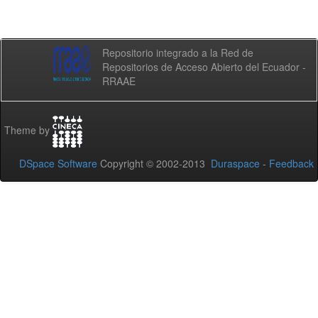
Repositorio integrado a la Red de
Repositorios de Acceso Abierto del Ecuador -
RRAAE
Theme by
DSpace Software
Copyright © 2002-2013
Duraspace
-
Feedback