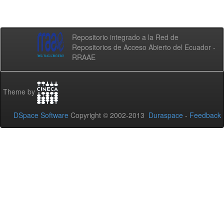
Repositorio integrado a la Red de
Repositorios de Acceso Abierto del Ecuador -
RRAAE
Theme by
DSpace Software
Copyright © 2002-2013
Duraspace
-
Feedback