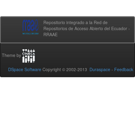
Repositorio integrado a la Red de
Repositorios de Acceso Abierto del Ecuador -
RRAAE
Theme by
DSpace Software
Copyright © 2002-2013
Duraspace
-
Feedback