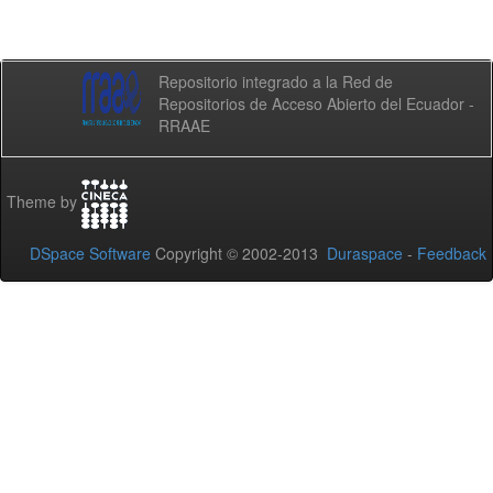
Repositorio integrado a la Red de
Repositorios de Acceso Abierto del Ecuador -
RRAAE
Theme by
DSpace Software
Copyright © 2002-2013
Duraspace
-
Feedback