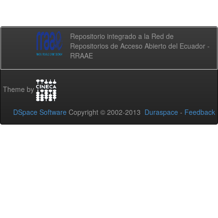
Repositorio integrado a la Red de
Repositorios de Acceso Abierto del Ecuador -
RRAAE
Theme by
DSpace Software
Copyright © 2002-2013
Duraspace
-
Feedback