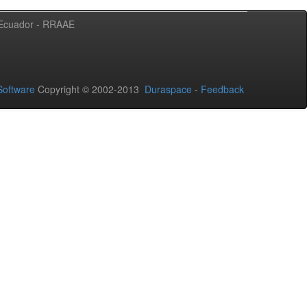
l Ecuador - RRAAE
oftware
Copyright © 2002-2013
Duraspace
-
Feedback