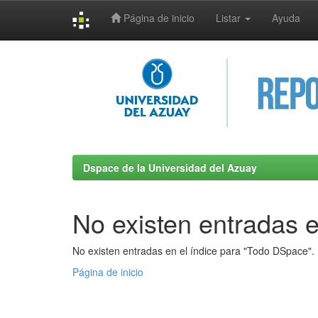
Página de inicio
Listar
Ayuda
Skip
navigation
Dspace de la Universidad del Azuay
No existen entradas e
No existen entradas en el índice para "Todo DSpace".
Página de inicio