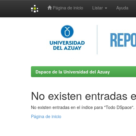
Página de inicio
Listar
Ayuda
Skip
navigation
Dspace de la Universidad del Azuay
No existen entradas e
No existen entradas en el índice para "Todo DSpace".
Página de inicio