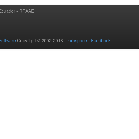
l Ecuador - RRAAE
oftware
Copyright © 2002-2013
Duraspace
-
Feedback