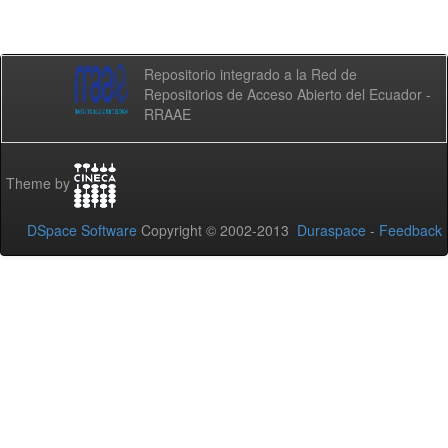
Repositorio integrado a la Red de
Repositorios de Acceso Abierto del Ecuador -
RRAAE
Theme by
DSpace Software
Copyright © 2002-2013
Duraspace
-
Feedback