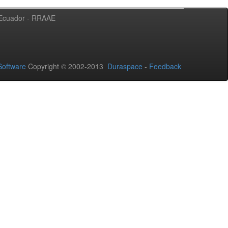
l Ecuador - RRAAE
oftware
Copyright © 2002-2013
Duraspace
-
Feedback