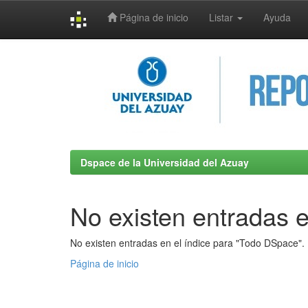
Página de inicio
Listar
Ayuda
Skip
navigation
Dspace de la Universidad del Azuay
No existen entradas e
No existen entradas en el índice para "Todo DSpace".
Página de inicio