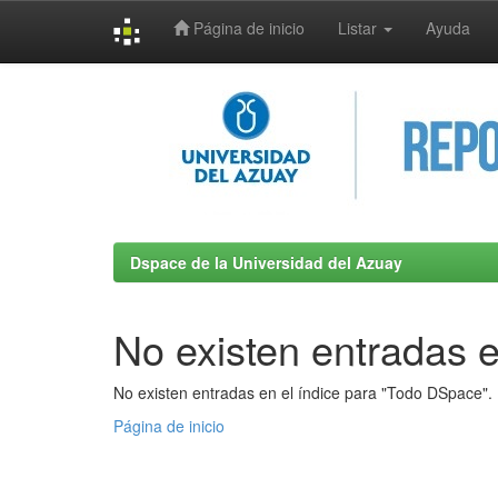
Página de inicio
Listar
Ayuda
Skip
navigation
Dspace de la Universidad del Azuay
No existen entradas e
No existen entradas en el índice para "Todo DSpace".
Página de inicio