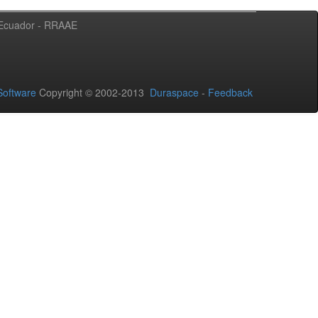
l Ecuador - RRAAE
oftware
Copyright © 2002-2013
Duraspace
-
Feedback