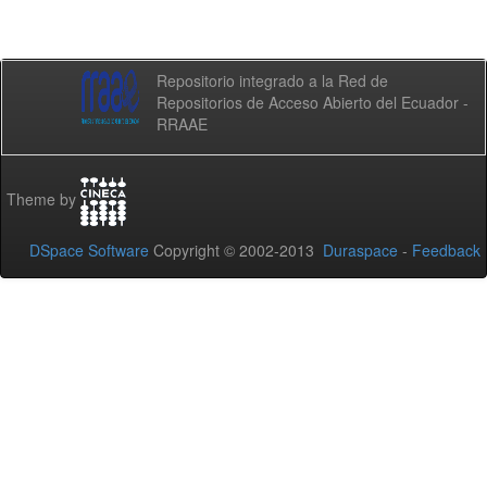
Repositorio integrado a la Red de
Repositorios de Acceso Abierto del Ecuador -
RRAAE
Theme by
DSpace Software
Copyright © 2002-2013
Duraspace
-
Feedback