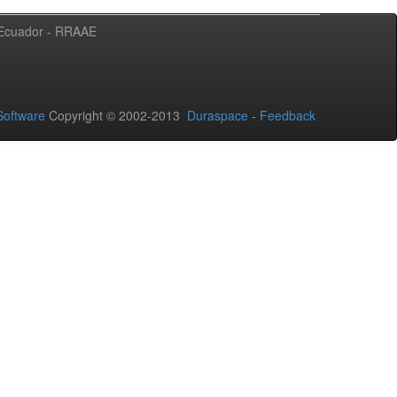
l Ecuador - RRAAE
oftware
Copyright © 2002-2013
Duraspace
-
Feedback