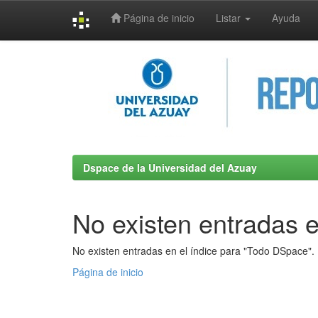
Página de inicio
Listar
Ayuda
Skip
navigation
Dspace de la Universidad del Azuay
No existen entradas e
No existen entradas en el índice para "Todo DSpace".
Página de inicio