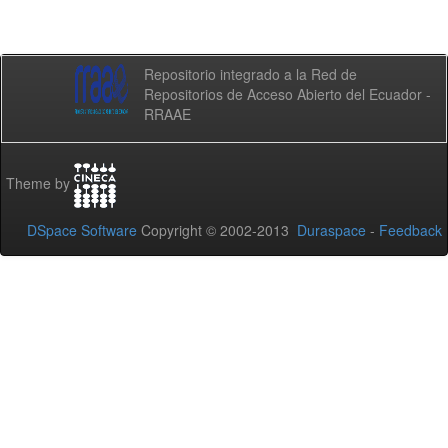
Repositorio integrado a la Red de
Repositorios de Acceso Abierto del Ecuador -
RRAAE
Theme by
DSpace Software
Copyright © 2002-2013
Duraspace
-
Feedback