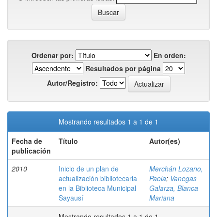
Ordenar por:
En orden:
Resultados por página
Autor/Registro:
Mostrando resultados 1 a 1 de 1
Fecha de
Título
Autor(es)
publicación
2010
Inicio de un plan de
Merchán Lozano,
actualización bibliotecaria
Paola
;
Vanegas
en la Biblioteca Municipal
Galarza, Blanca
Sayausí
Mariana
Mostrando resultados 1 a 1 de 1