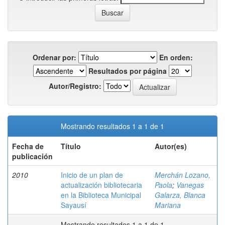
Ordenar por:
En orden:
Resultados por página
Autor/Registro:
Mostrando resultados 1 a 1 de 1
Fecha de
Título
Autor(es)
publicación
2010
Inicio de un plan de
Merchán Lozano,
actualización bibliotecaria
Paola
;
Vanegas
en la Biblioteca Municipal
Galarza, Blanca
Sayausí
Mariana
Mostrando resultados 1 a 1 de 1