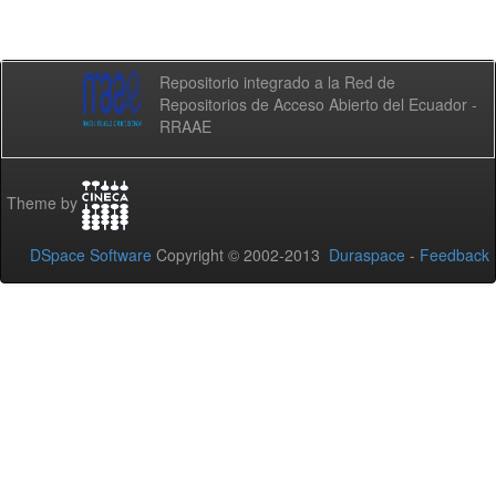
Repositorio integrado a la Red de
Repositorios de Acceso Abierto del Ecuador -
RRAAE
Theme by
DSpace Software
Copyright © 2002-2013
Duraspace
-
Feedback