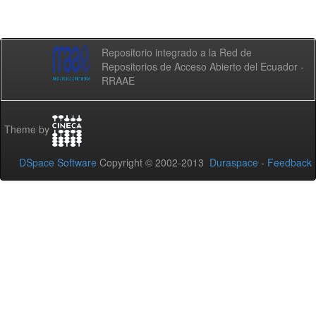
Repositorio integrado a la Red de
Repositorios de Acceso Abierto del Ecuador -
RRAAE
Theme by
DSpace Software
Copyright © 2002-2013
Duraspace
-
Feedback