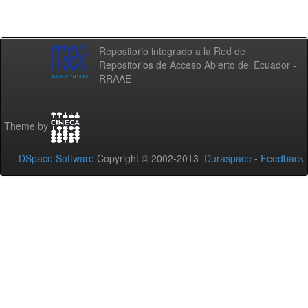
Repositorio integrado a la Red de
Repositorios de Acceso Abierto del Ecuador -
RRAAE
Theme by
DSpace Software
Copyright © 2002-2013
Duraspace
-
Feedback