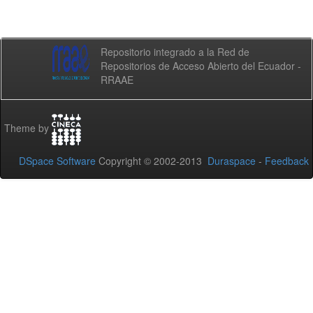
Repositorio integrado a la Red de
Repositorios de Acceso Abierto del Ecuador -
RRAAE
Theme by
DSpace Software
Copyright © 2002-2013
Duraspace
-
Feedback