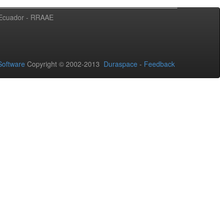
l Ecuador - RRAAE
oftware
Copyright © 2002-2013
Duraspace
-
Feedback