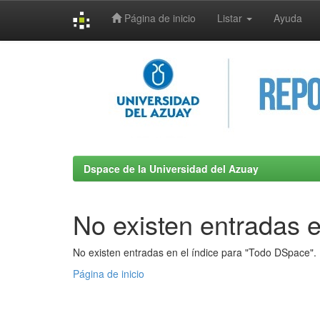
Página de inicio
Listar
Ayuda
Skip
navigation
Dspace de la Universidad del Azuay
No existen entradas e
No existen entradas en el índice para "Todo DSpace".
Página de inicio