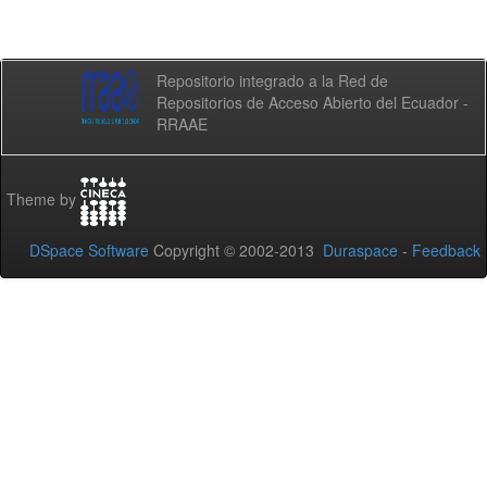
Repositorio integrado a la Red de
Repositorios de Acceso Abierto del Ecuador -
RRAAE
Theme by
DSpace Software
Copyright © 2002-2013
Duraspace
-
Feedback