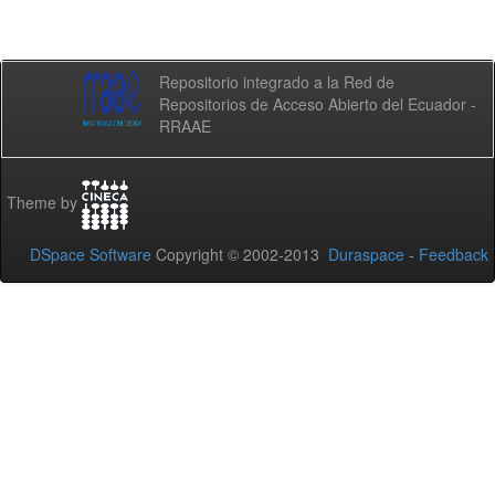
Repositorio integrado a la Red de
Repositorios de Acceso Abierto del Ecuador -
RRAAE
Theme by
DSpace Software
Copyright © 2002-2013
Duraspace
-
Feedback